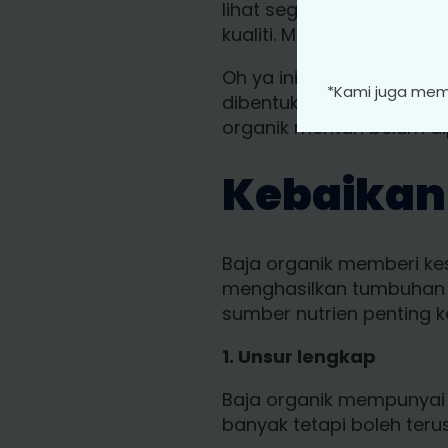
lihat seguni (25kg) baja
kualiti. Manakala baja t
Oh ya ini berbeza dengan
*Kami juga memb
dibentuk palet untuk dig
organik mentah belum di
Kebaikan
Baja organik memberi ke
menghasilkan tumbuhan 
sumber nutrien penting 
1. Unsur lengkap
Baja organik mempunyai u
banyak tetapi boleh teru