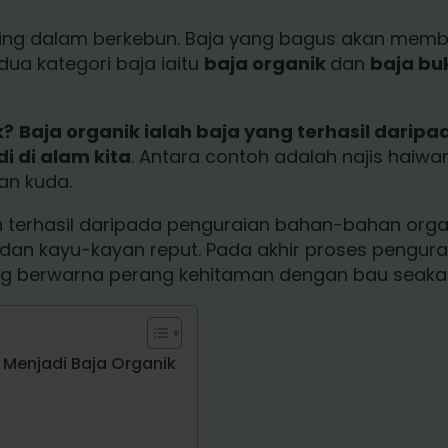
ting dalam berkebun. Baja yang bagus akan me
ua kategori baja iaitu
baja organik
dan
baja bu
k?
Baja organik ialah baja yang terhasil darip
i di alam kita
. Antara contoh adalah najis haiwan
an kuda.
 terhasil daripada penguraian bahan-bahan organi
dan kayu-kayan reput. Pada akhir proses pengurai
g berwarna perang kehitaman dengan bau seaka
 Menjadi Baja Organik