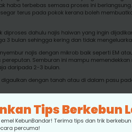
ak haba terbebas semasa proses ini berlangsung. 
 segar terus pada pokok kerana boleh membuatka
 diproses dahulu najis haiwan yang ingin dijadikan
ga 3 bulan sehingga kering dan tidak mengeluarka
nyembur najis dengan mikrob baik seperti EM atau
 pereputan. Semburan ini mampu memendekkan m
ja daripada 2-3 bulan.
eh digaulkan dengan tanah atau di dalam pasu pa
inkan Tips Berkebun L
emel KebunBandar! Terima tips dan trik berkebun 
perbandingan, harga baja organik lebih rendah ber
ecara percuma!