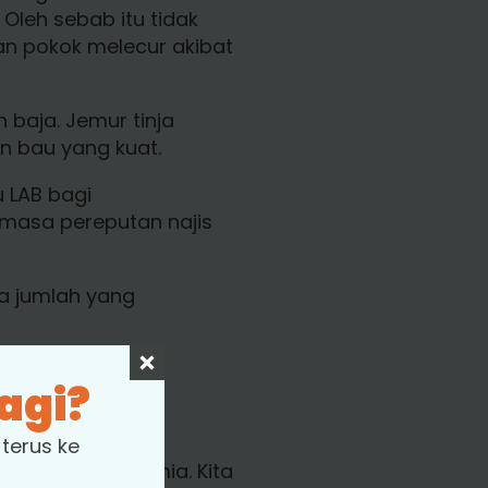
Oleh sebab itu tidak
n pokok melecur akibat
 baja. Jemur tinja
n bau yang kuat.
 LAB bagi
asa pereputan najis
da jumlah yang
agi?
terus ke
banding baja kimia. Kita