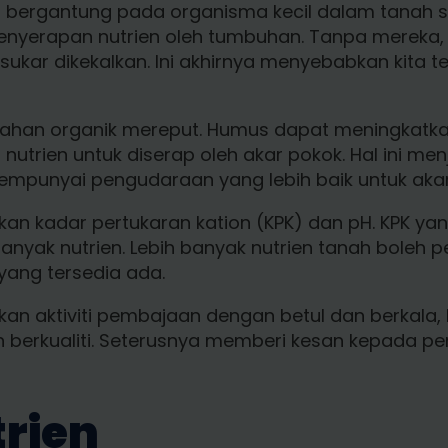
t bergantung pada organisma kecil dalam tanah s
nyerapan nutrien oleh tumbuhan. Tanpa merek
kar dikekalkan. Ini akhirnya menyebabkan kita 
 bahan organik mereput. Humus dapat meningkatk
utrien untuk diserap oleh akar pokok. Hal ini men
mpunyai pengudaraan yang lebih baik untuk aka
tkan kadar pertukaran kation (KPK) dan pH. KPK y
nyak nutrien. Lebih banyak nutrien tanah boleh 
 yang tersedia ada.
ukan aktiviti pembajaan dengan betul dan berkala
erkualiti. Seterusnya memberi kesan kepada pen
rien