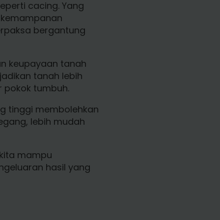
eperti cacing. Yang
a, kemampanan
terpaksa bergantung
an keupayaan tanah
jadikan tanah lebih
r pokok tumbuh.
ang tinggi membolehkan
pegang, lebih mudah
, kita mampu
geluaran hasil yang