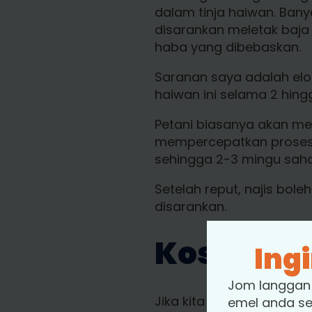
dalam tinja haiwan. Bany
disarankan meletak baja
haba yang dibebaskan.
Saranan saya adalah elok
haiwan ini selama 2 hing
Petani biasanya akan me
mempercepatkan proses
sehingga 2-3 mingu saha
Setelah reput, najis bol
disarankan.
Kos
Ing
Jom langgan 
Jika kita ingin membuat 
emel anda s