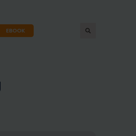
EBOOK
Search
for:
g