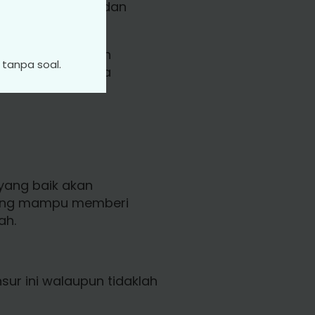
tung pada jenama dan
).
telah diproses dan
tanpa soal.
l berbanding baja
yang baik akan
bang mampu memberi
ah.
ur ini walaupun tidaklah