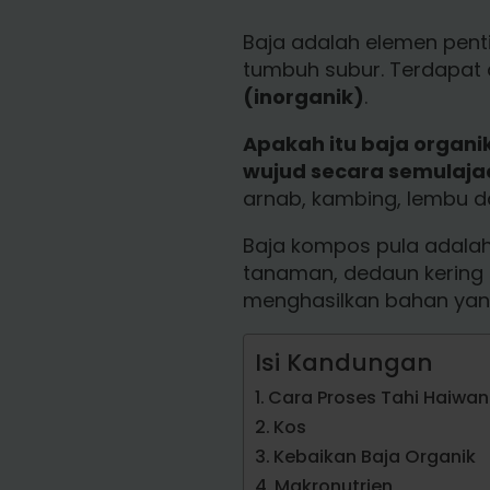
Baja adalah elemen pen
tumbuh subur. Terdapat d
(inorganik)
.
Apakah itu baja organi
wujud secara semulajad
arnab, kambing, lembu d
Baja kompos pula adalah
tanaman, dedaun kering 
menghasilkan bahan yan
Isi Kandungan
Cara Proses Tahi Haiwan
Kos
Kebaikan Baja Organik
Makronutrien