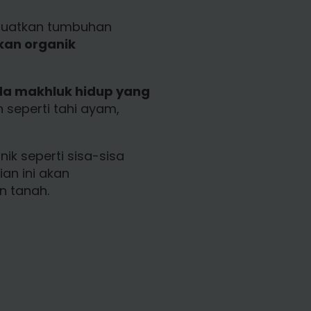
mbuatkan tumbuhan
kan organik
ada makhluk hidup yang
 seperti tahi ayam,
k seperti sisa-sisa
an ini akan
n tanah.