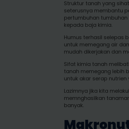
Struktur tanah yang siha
seterusnya membantu pe
pertumbuhan tumbuhan su
kepada baja kimia.
Humus terhasil selepas
untuk memegang air dan n
mudah dikerjakan dan me
Sifat kimia tanah meliba
tanah memegang lebih ba
untuk akar serap nutrien
Lazimnya jika kita melak
memnghasilkan tanaman b
banyak.
Makronut