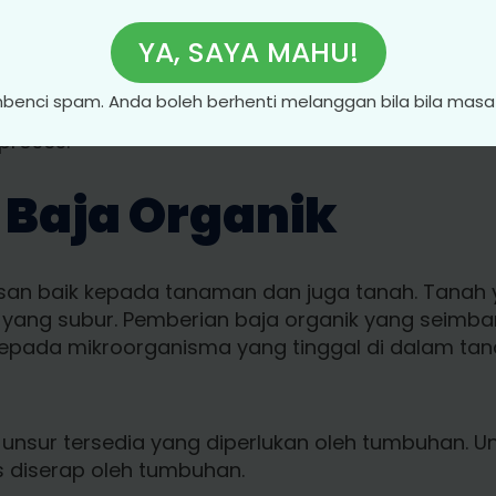
 sebatian NPK sekitar RM50 hingga RM100, tergan
ahi ayam hanyalah RM5 hingga RM10 satu guni (20kg
YA, SAYA MAHU!
 baja tahi ayam pallet. Baja ini adalah baja yang 
enci spam. Anda boleh berhenti melanggan bila bila masa 
unakan oleh pekebun. Harga tentunya sedikit maha
proses.
 Baja Organik
san baik kepada tanaman dan juga tanah. Tanah 
yang subur. Pemberian baja organik yang seim
kepada mikroorganisma yang tinggal di dalam tan
nsur tersedia yang diperlukan oleh tumbuhan. Uns
s diserap oleh tumbuhan.